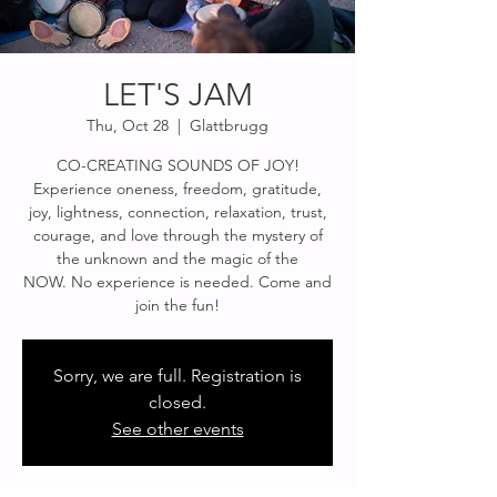
LET'S JAM
Thu, Oct 28
  |  
Glattbrugg
CO-CREATING SOUNDS OF JOY!
Experience oneness, freedom, gratitude,
joy, lightness, connection, relaxation, trust,
courage, and love through the mystery of
the unknown and the magic of the
NOW. No experience is needed. Come and
join the fun!
Sorry, we are full. Registration is
closed.
See other events