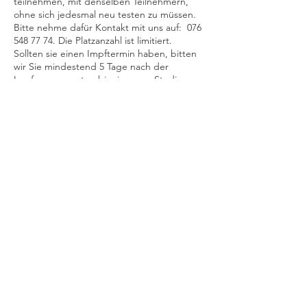
teilnehmen, mit denselben Teilnehmern,
ohne sich jedesmal neu testen zu müssen.
Bitte nehme dafür Kontakt mit uns auf: 076
548 77 74. Die Platzanzahl ist limitiert.
Sollten sie einen Impftermin haben, bitten
wir Sie mindestend 5 Tage nach der
Impfung zu warten bis sie unser Studio
besuchen kommen. Vielen Dank.
WIR FREUEN UNS GEMEINSAM MIT DIR
MAGGIE ZU KREIEREN!
Love & Light
Mahara & Team
Tickets
Sale ended
Ticket type
Jam Session