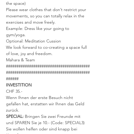
the space)
Please wear clothes that don’t restrict your 
movements, so you can totally relax in the 
exercises and move freely.
Example: Dress like your going to 
gym/yoga.
Optional: Meditation Cussion
We look forward to co-creating a space full 
of love, joy and freedom.
Mahara & Team
########################################
########################################
######
INVESTITION
CHF 35.-
Wenn Ihnen der erste Besuch nicht 
gefallen hat, erstatten wir Ihnen das Geld 
zurück.
SPECIAL: 
Bringen Sie zwei Freunde mit 
und SPAREN Sie je 10.- (Code: SPECIAL3)
Sie wollen helfen oder sind knapp bei 