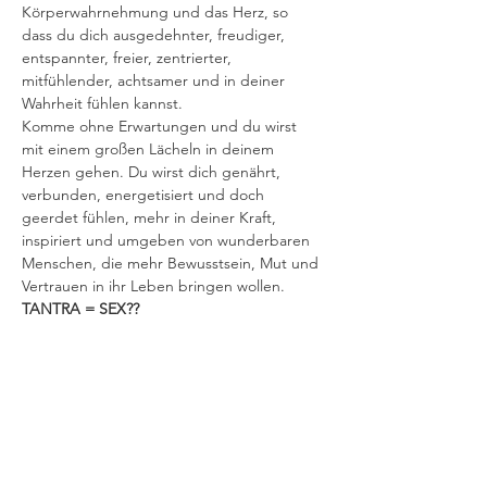
Körperwahrnehmung und das Herz, so 
dass du dich ausgedehnter, freudiger, 
entspannter, freier, zentrierter, 
mitfühlender, achtsamer und in deiner 
Wahrheit fühlen kannst.
Komme ohne Erwartungen und du wirst 
mit einem großen Lächeln in deinem 
Herzen gehen. Du wirst dich genährt, 
verbunden, energetisiert und doch 
geerdet fühlen, mehr in deiner Kraft, 
inspiriert und umgeben von wunderbaren 
Menschen, die mehr Bewusstsein, Mut und 
Vertrauen in ihr Leben bringen wollen.
TANTRA = SEX??
Nur für den Fall, dass Ihr Verstand 
Geschichten rund um das Wort TANTRA 
erschafft - in diesen Sitzungen gibt es 
keine Nacktheit, keine genitalen 
Berührungen, keine Orgien, nichts 
dergleichen.
Alles, was wir tun, ist immer freiwillig. Du 