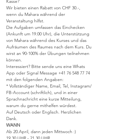
Kasse?
Wir bieten einen Rabatt von CHF 30.-, 
wenn du Mahara während der 
Veranstaltung hilfst.
Die Aufgaben umfassen das Einchecken 
(Ankunft um 19.00 Uhr), die Unterstützung 
von Mahara während des Kurses und das 
Aufräumen des Raumes nach dem Kurs. Du 
wirst an 90-100% der Übungen teilnehmen 
können.
Interessiert? Bitte sende uns eine Whats 
App oder Signal Message +41 76 548 77 74 
mit den folgenden Angaben:
* Vollständiger Name, Email, Tel, Instagram/ 
FB-Account (schriftlich), und in einer 
Sprachnachricht eine kurze Mitteilung, 
warum du gerne mithelfen würdest.
Auf Deutsch oder Englisch. Herzlichen 
Dank.
WANN
Ab 20.April, dann jeden Mittwoch :)
19.30 UHR - 21.30 UHR