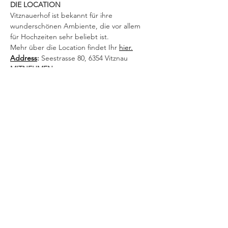
DIE LOCATION
Vitznauerhof ist bekannt für ihre 
wunderschönen Ambiente, die vor allem 
für Hochzeiten sehr beliebt ist.
Mehr über die Location findet Ihr 
hier.
Address
: 
Seestrasse 80, 6354 Vitznau
MITNEHMEN
Yogamatte
Meditation / Sitzkissen
Kokosnussöl
Augenbinde
Bequeme warme Kleidung, warme Socken
Wasserflasche
Papier & Stifte
Kleiner Handspiegel
Bar Geld für den Märt
Zieht Kleider an in denen Ihr Euch wohl 
fühlt und Euch gut Bewegen könnt.
FRAGEN
Bei Fragen wende dich bitte direkt an 
Selina.widmer@blofeld.ch
.