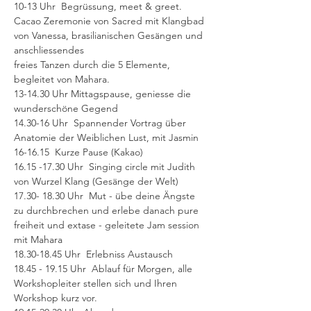
10-13 Uhr  Begrüssung, meet & greet.
Cacao Zeremonie von Sacred mit Klangbad 
von Vanessa, brasilianischen Gesängen und 
anschliessendes
freies Tanzen durch die 5 Elemente, 
begleitet von Mahara.
13-14.30 Uhr Mittagspause, geniesse die 
wunderschöne Gegend
14.30-16 Uhr  Spannender Vortrag über 
Anatomie der Weiblichen Lust, mit Jasmin
16-16.15  Kurze Pause (Kakao)
16.15 -17.30 Uhr  Singing circle mit Judith 
von Wurzel Klang (Gesänge der Welt)
17.30- 18.30 Uhr  Mut - übe deine Ängste 
zu durchbrechen und erlebe danach pure 
freiheit und extase - geleitete Jam session 
mit Mahara
18.30-18.45 Uhr  Erlebniss Austausch
18.45 - 19.15 Uhr  Ablauf für Morgen, alle 
Workshopleiter stellen sich und Ihren 
Workshop kurz vor.