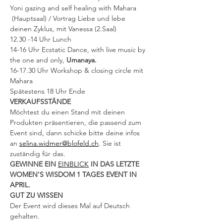
Yoni gazing and self healing with Mahara 
 (Hauptsaal) / Vortrag Liebe und lebe 
deinen Zyklus, mit Vanessa (2.Saal)
12.30 -14 Uhr Lunch
14-16 Uhr Ecstatic Dance, with live music by 
the one and only, 
Umanaya.
16-17.30 Uhr Workshop & closing circle mit 
Mahara
Spätestens 18 Uhr Ende
VERKAUFSSTÄNDE
Möchtest du einen Stand mit deinen 
Produkten präsentieren, die passend zum 
Event sind, dann schicke bitte deine infos 
an 
selina.widmer@blofeld.ch
. Sie ist 
zuständig für das.
GEWINNE EIN 
EINBLICK
 IN DAS LETZTE 
WOMEN'S WISDOM 1 TAGES EVENT IN 
APRIL.
GUT ZU WISSEN
Der Event wird dieses Mal auf Deutsch 
gehalten.