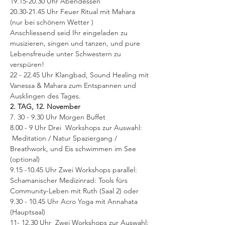
19.15-20.30 Uhr Abendessen
20.30-21.45 Uhr Feuer Ritual mit Mahara 
(nur bei schönem Wetter )
Anschliessend seid Ihr eingeladen zu 
musizieren, singen und tanzen, und pure 
Lebensfreude unter Schwestern zu 
verspüren!
22 - 22.45 Uhr Klangbad, Sound Healing mit 
Vanessa & Mahara zum Entspannen und 
Ausklingen des Tages.
2. TAG, 12. November
7. 30 - 9.30 Uhr Morgen Buffet
8.00 - 9 Uhr Drei  Workshops zur Auswahl: 
 Meditation / Natur Spaziergang / 
Breathwork, und Eis schwimmen im See 
(optional)
9.15 -10.45 Uhr Zwei Workshops parallel: 
Schamanischer Medizinrad: Tools fürs 
Community-Leben mit Ruth (Saal 2) oder
9.30 - 10.45 Uhr Acro Yoga mit Annahata 
(Hauptsaal)  
11- 12.30 Uhr  Zwei Workshops zur Auswahl: